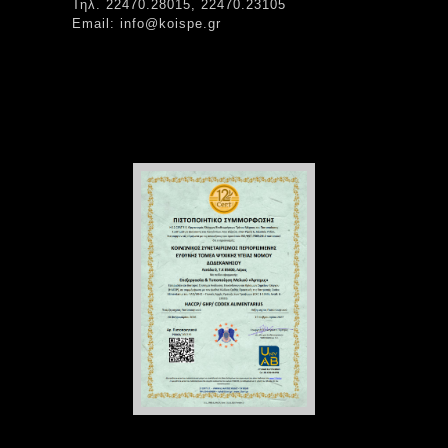
Τηλ. 22470.28015, 22470.23105
Email: info@koispe.gr