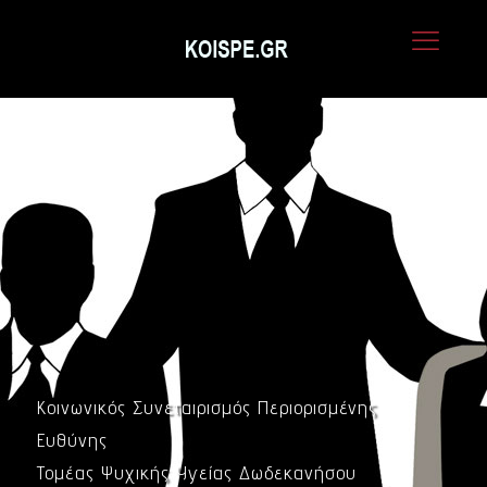
Skip
to
content
Κοινωνικός Συνεταιρισμός Περιορισμένης
Ευθύνης
Τομέας Ψυχικής Υγείας Δωδεκανήσου