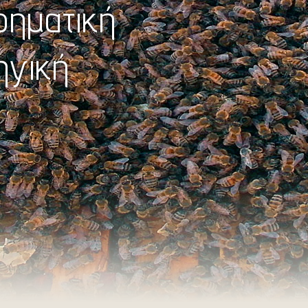
ιρηματική
ηγική