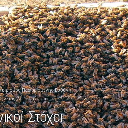
ταιρισμός Περιορισμένης Ευθύνης
 Υγείας Δωδεκανήσου
ικοί Στόχοι