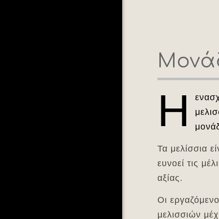
Μονά
Η
ενασχ
μελισ
μονάδ
Τα μελίσσια ε
ευνοεί τις μέ
αξίας.
Οι εργαζόμενο
μελισσιών μέχ