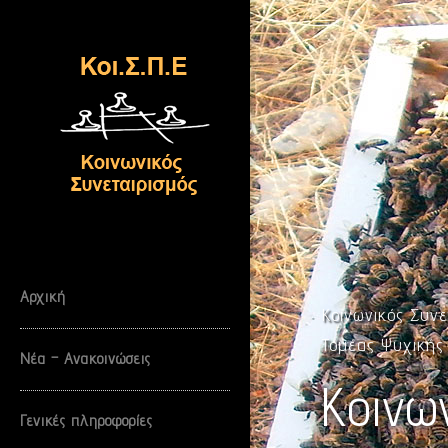
Skip
to
content
Αρχική
Κοινωνικός Συνε
Τομέας Ψυχικής
Νέα – Ανακοινώσεις
Κοινων
Γενικές πληροφορίες