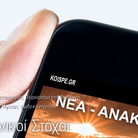
εταιρισμός Περιορισμένης Ευθύνης
ς Υγείας Δωδεκανήσου
νικοί Στόχοι