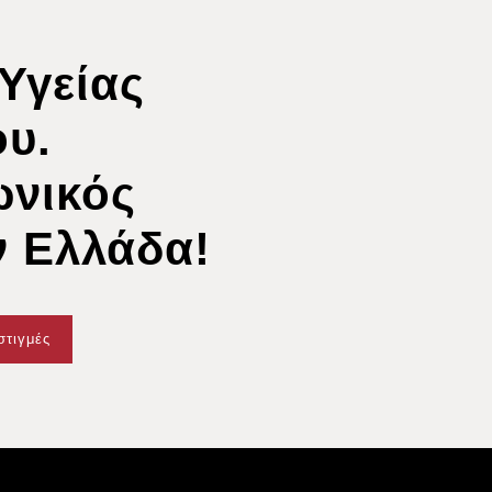
Υγείας
υ.
ωνικός
ν Ελλάδα!
στιγμές