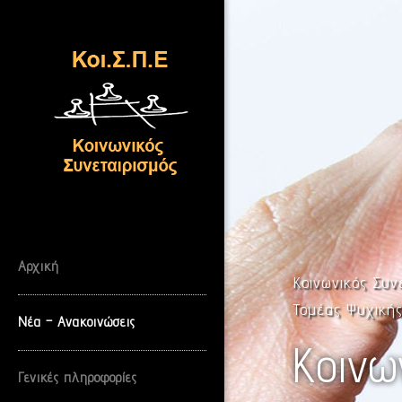
Skip
to
content
Αρχική
Κοινωνικός Συν
Τομέας Ψυχική
Νέα – Ανακοινώσεις
Κοινω
Γενικές πληροφορίες