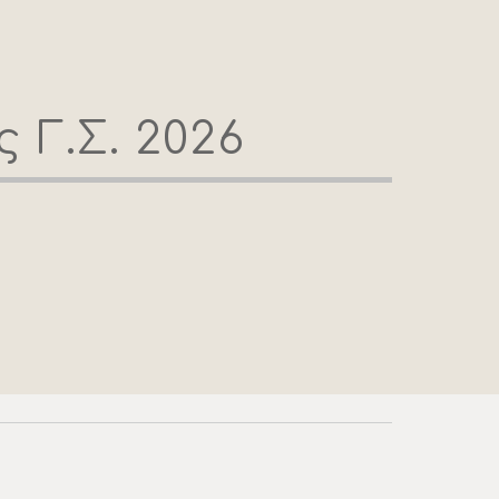
 Γ.Σ. 2026