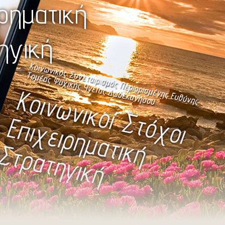
ιρηματική
ηγική