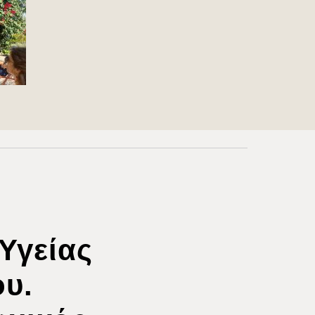
Υγείας
υ.