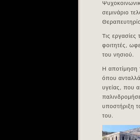
Ψυχοκοινωνι
σεμινάριο τελ
Θεραπευτηρίο
Τις εργασίες
φοιτητές, ωφ
του νησιού.
Η αποτίμηση 
όπου ανταλλά
υγείας, που 
παλινδρομήσει
υποστήριξη τ
του.