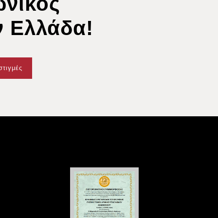
ωνικός
ν Ελλάδα!
στιγμές