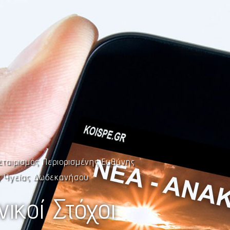
εταιρισμός Περιορισμένης Ευθύνης
ς Υγείας Δωδεκανήσου
νικοί Στόχοι