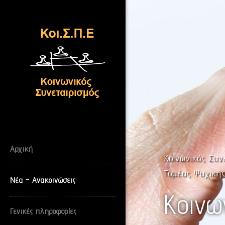
Skip
to
content
Αρχική
Κοινωνικός Συν
Τομέας Ψυχική
Νέα – Ανακοινώσεις
Κοινω
Γενικές πληροφορίες