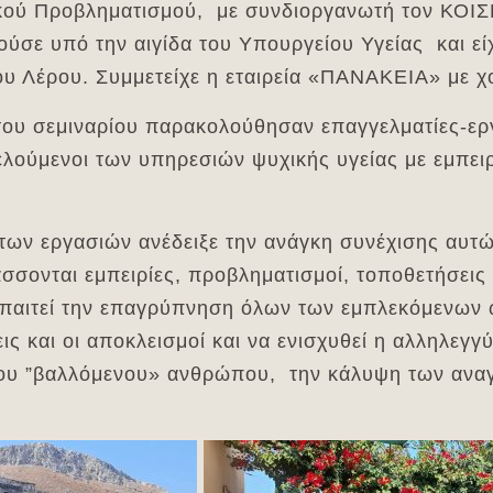
κού Προβληματισμού, με συνδιοργανωτή τον Κ
ούσε υπό την αιγίδα του Υπουργείου Υγείας και εί
υ Λέρου. Συμμετείχε η εταιρεία «ΠΑΝΑΚΕΙΑ» με χο
 του σεμιναρίου παρακολούθησαν επαγγελματίες-ερ
ελούμενοι των υπηρεσιών ψυχικής υγείας με εμπειρ
των εργασιών ανέδειξε την ανάγκη συνέχισης αυ
σσονται εμπειρίες, προβληματισμοί, τοποθετήσεις
απαιτεί την επαγρύπνηση όλων των εμπλεκόμενων
ς και οι αποκλεισμοί και να ενισχυθεί η αλληλεγγ
ου ”βαλλόμενου» ανθρώπου, την κάλυψη των αναγ