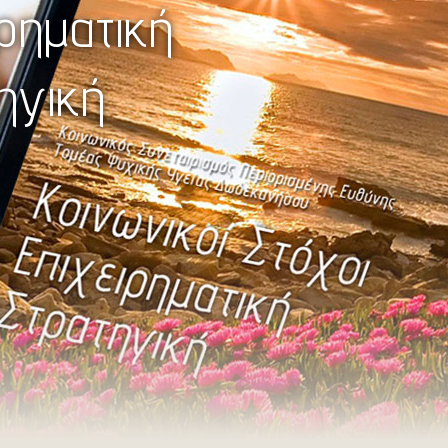
ιρηματική
ηγική